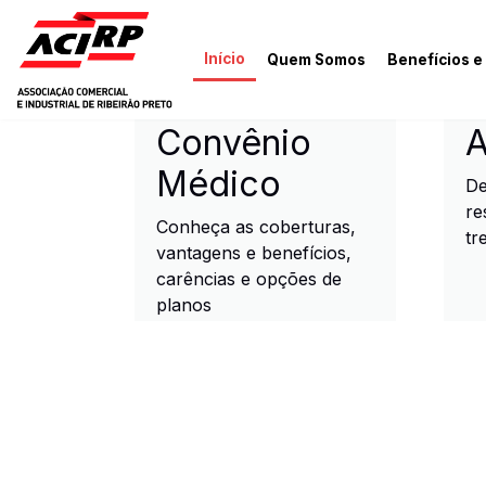
Pular para o conteúdo principal
Início
Quem Somos
Benefícios e
ACIRP - Associação Come
Convênio
A
Médico
De
re
Conheça as coberturas,
tr
vantagens e benefícios,
carências e opções de
planos