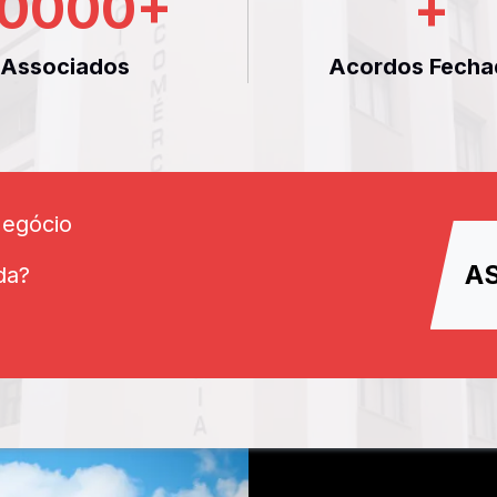
0000
+
+
Associados
Acordos Fecha
Negócio
A
da?