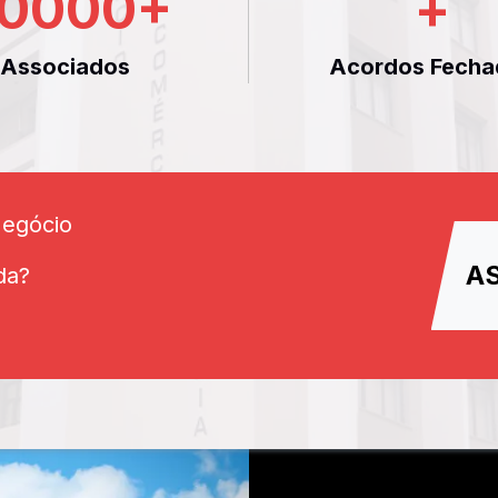
0000
+
+
Associados
Acordos Fecha
Negócio
A
da?