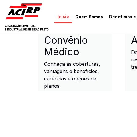
Pular para o conteúdo principal
Início
Quem Somos
Benefícios e
ACIRP - Associação Come
Convênio
A
Médico
De
re
Conheça as coberturas,
tr
vantagens e benefícios,
carências e opções de
planos