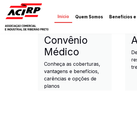
Pular para o conteúdo principal
Início
Quem Somos
Benefícios e
ACIRP - Associação Come
Convênio
A
Médico
De
re
Conheça as coberturas,
tr
vantagens e benefícios,
carências e opções de
planos