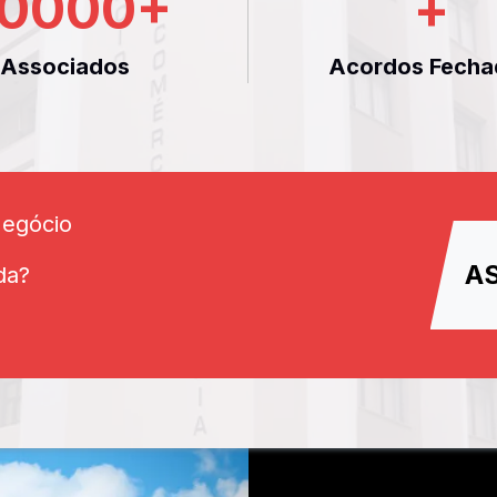
0000
+
+
Associados
Acordos Fecha
Negócio
A
da?