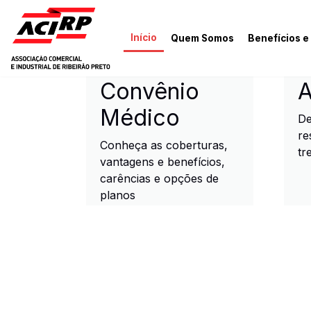
Pular para o conteúdo principal
Início
Quem Somos
Benefícios e
ACIRP - Associação Come
Convênio
A
Médico
De
re
Conheça as coberturas,
tr
vantagens e benefícios,
carências e opções de
planos