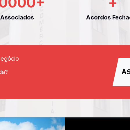
0000
+
+
Associados
Acordos Fecha
Negócio
A
da?