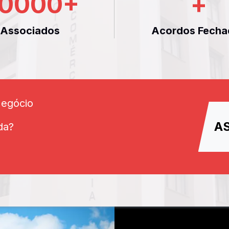
0000
+
+
Associados
Acordos Fecha
Negócio
A
da?