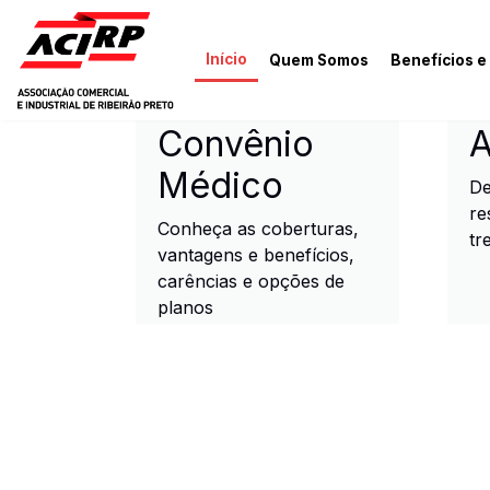
Pular para o conteúdo principal
Início
Quem Somos
Benefícios e
ACIRP - Associação Come
Convênio
A
Médico
De
re
Conheça as coberturas,
tr
vantagens e benefícios,
carências e opções de
planos