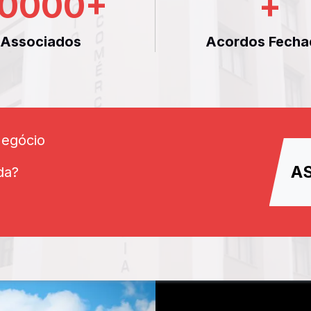
0000
+
+
Associados
Acordos Fecha
Negócio
A
da?