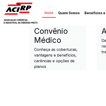
Pular para o conteúdo principal
Início
Quem Somos
Benefícios e
ACIRP - Associação Come
Convênio
A
Médico
De
re
Conheça as coberturas,
tr
vantagens e benefícios,
carências e opções de
planos