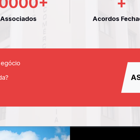
0000
+
+
Associados
Acordos Fecha
Negócio
A
da?