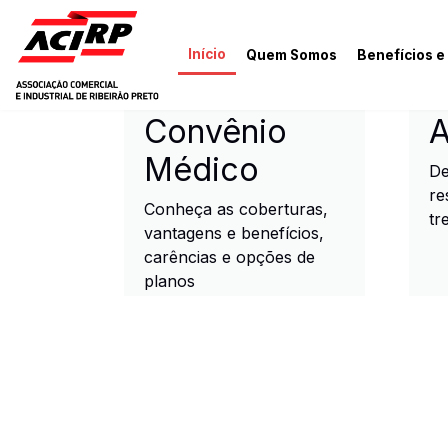
Pular para o conteúdo principal
Início
Quem Somos
Benefícios e
ACIRP - Associação Come
Convênio
A
Médico
De
re
Conheça as coberturas,
tr
vantagens e benefícios,
carências e opções de
planos