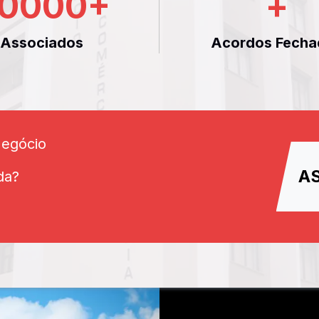
0000
+
+
Associados
Acordos Fecha
Negócio
A
da?