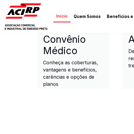
Pular para o conteúdo principal
Início
Quem Somos
Benefícios e
ACIRP - Associação Come
Convênio
A
Médico
De
re
Conheça as coberturas,
tr
vantagens e benefícios,
carências e opções de
planos