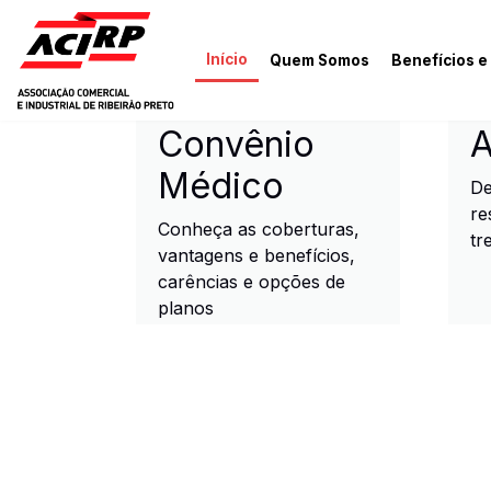
Pular para o conteúdo principal
Início
Quem Somos
Benefícios e
ACIRP - Associação Come
Convênio
A
Médico
De
re
Conheça as coberturas,
tr
vantagens e benefícios,
carências e opções de
planos