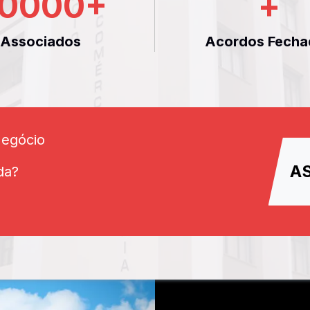
0000
+
+
Associados
Acordos Fecha
Negócio
A
da?