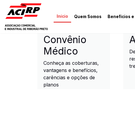
Pular para o conteúdo principal
Início
Quem Somos
Benefícios e
ACIRP - Associação Come
Convênio
A
Médico
De
re
Conheça as coberturas,
tr
vantagens e benefícios,
carências e opções de
planos