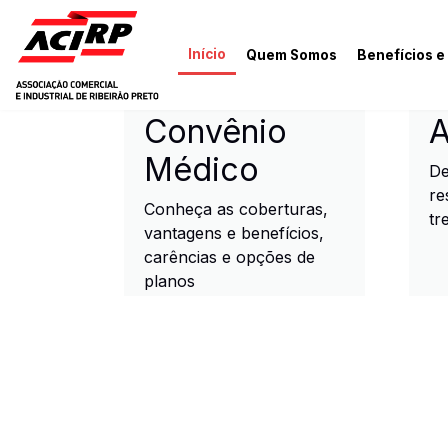
Pular para o conteúdo principal
Início
Quem Somos
Benefícios e
ACIRP - Associação Come
Convênio
A
Médico
De
re
Conheça as coberturas,
tr
vantagens e benefícios,
carências e opções de
planos