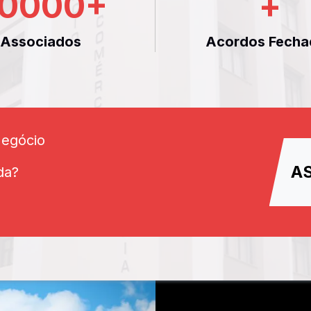
0000
+
+
Associados
Acordos Fecha
Negócio
A
da?