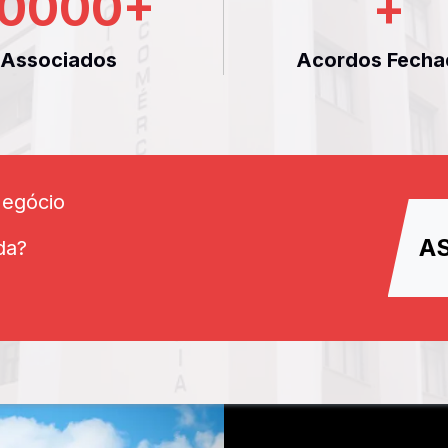
0000
+
+
Associados
Acordos Fecha
Negócio
A
da?