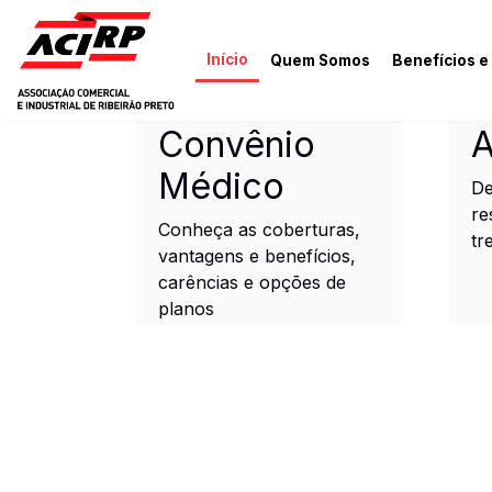
Pular para o conteúdo principal
Início
Quem Somos
Benefícios e
ACIRP - Associação Come
Convênio
A
Médico
De
re
Conheça as coberturas,
tr
vantagens e benefícios,
carências e opções de
planos