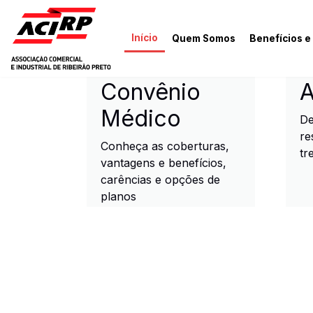
Pular para o conteúdo principal
Início
Quem Somos
Benefícios e
ACIRP - Associação Come
Convênio
A
Médico
De
re
Conheça as coberturas,
tr
vantagens e benefícios,
carências e opções de
planos