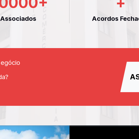
0000
+
+
Associados
Acordos Fecha
Negócio
A
da?