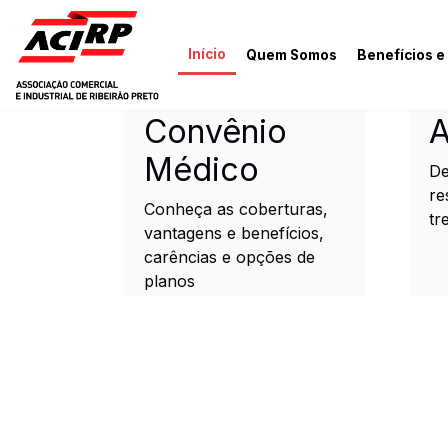
Pular para o conteúdo principal
Início
Quem Somos
Benefícios e
ACIRP - Associação Come
Convênio
A
Médico
De
re
Conheça as coberturas,
tr
vantagens e benefícios,
carências e opções de
planos