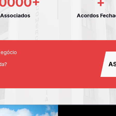
0000
+
+
Associados
Acordos Fecha
Negócio
A
da?