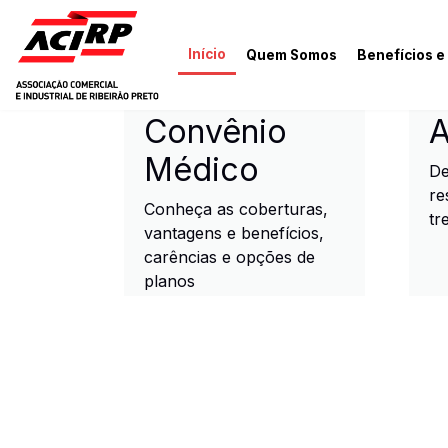
Pular para o conteúdo principal
Início
Quem Somos
Benefícios e
ACIRP - Associação Come
Convênio
A
Médico
De
re
Conheça as coberturas,
tr
vantagens e benefícios,
carências e opções de
planos