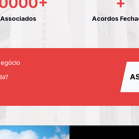
0000
+
+
Associados
Acordos Fecha
Negócio
A
da?