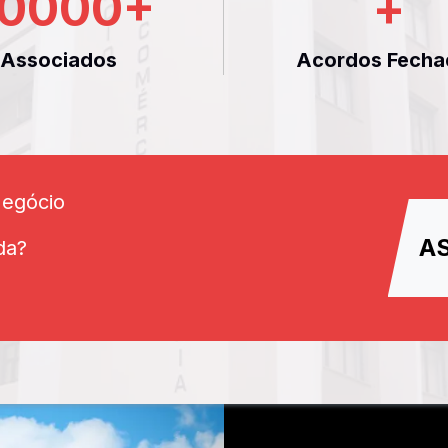
0000
+
+
Associados
Acordos Fecha
Negócio
A
da?