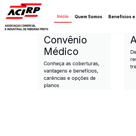
Pular para o conteúdo principal
Início
Quem Somos
Benefícios e
ACIRP - Associação Come
Convênio
A
Médico
De
re
Conheça as coberturas,
tr
vantagens e benefícios,
carências e opções de
planos