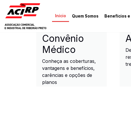
Pular para o conteúdo principal
Início
Quem Somos
Benefícios e
ACIRP - Associação Come
Convênio
A
Médico
De
re
Conheça as coberturas,
tr
vantagens e benefícios,
carências e opções de
planos