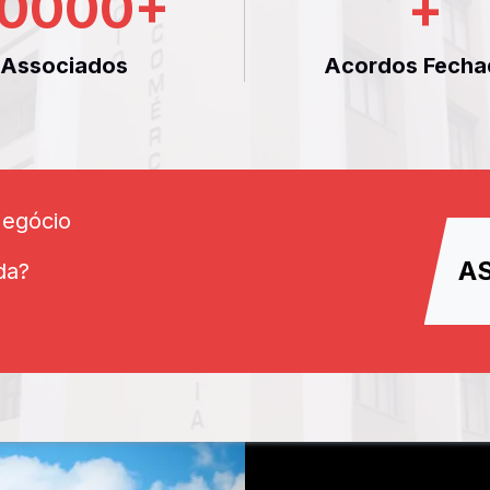
0000
+
+
Associados
Acordos Fecha
Negócio
A
da?