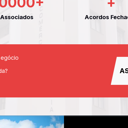
0000
+
+
Associados
Acordos Fecha
Negócio
A
da?