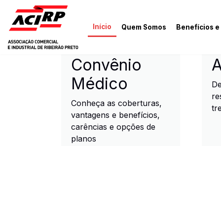
Pular para o conteúdo principal
Início
Quem Somos
Benefícios e
ACIRP - Associação Come
Convênio
A
Médico
De
re
Conheça as coberturas,
tr
vantagens e benefícios,
carências e opções de
planos