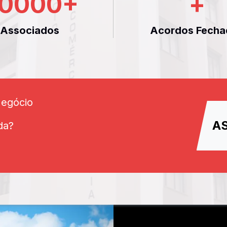
0000
+
+
Associados
Acordos Fecha
Negócio
A
da?