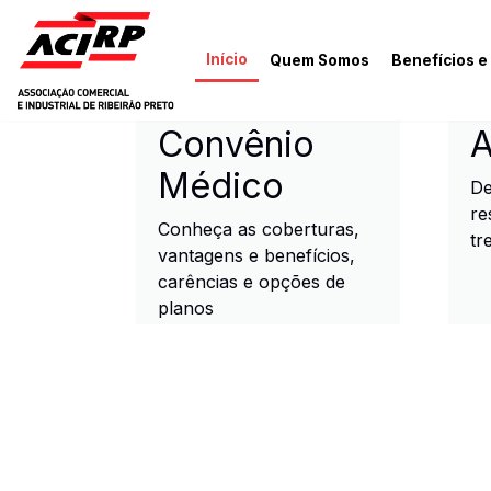
Pular para o conteúdo principal
Início
Quem Somos
Benefícios e
ACIRP - Associação Come
Convênio
A
Médico
De
re
Conheça as coberturas,
tr
vantagens e benefícios,
carências e opções de
planos