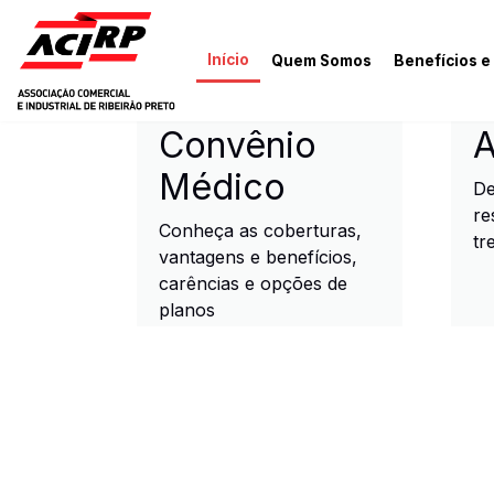
Pular para o conteúdo principal
Início
Quem Somos
Benefícios e
ACIRP - Associação Come
Convênio
A
Médico
De
re
Conheça as coberturas,
tr
vantagens e benefícios,
carências e opções de
planos