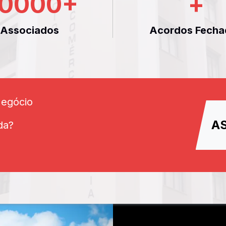
0000
+
+
Associados
Acordos Fecha
Negócio
A
da?