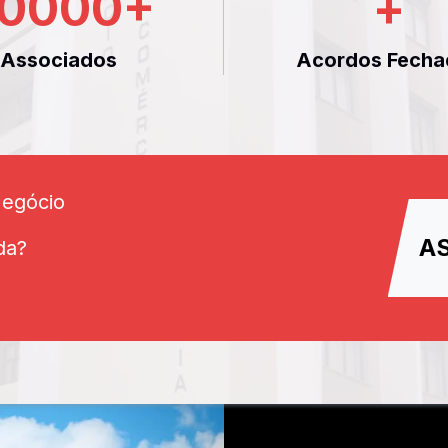
0000
+
+
Associados
Acordos Fecha
Negócio
A
da?