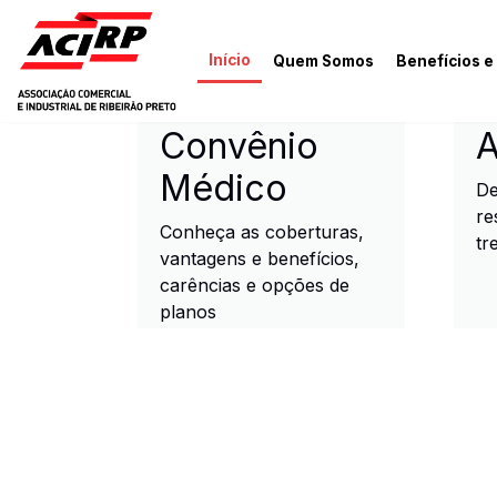
Pular para o conteúdo principal
Início
Quem Somos
Benefícios e
ACIRP - Associação Come
Convênio
A
Médico
De
re
Conheça as coberturas,
tr
vantagens e benefícios,
carências e opções de
planos