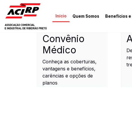
Pular para o conteúdo principal
Início
Quem Somos
Benefícios e
ACIRP - Associação Come
Convênio
A
Médico
De
re
Conheça as coberturas,
tr
vantagens e benefícios,
carências e opções de
planos