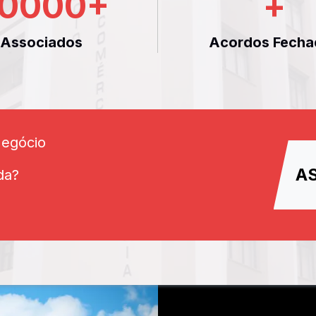
0000
+
+
Associados
Acordos Fecha
Negócio
A
da?