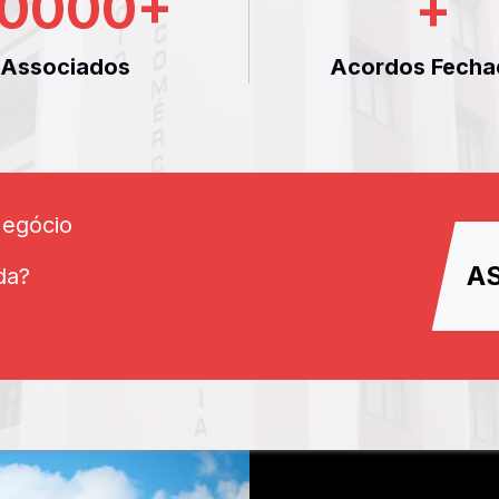
0000
+
+
Associados
Acordos Fecha
Negócio
A
da?