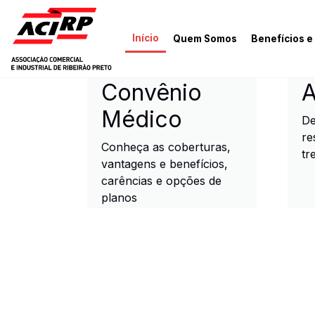
Pular para o conteúdo principal
Início
Quem Somos
Benefícios e
ACIRP - Associação Come
Convênio
A
Médico
De
re
Conheça as coberturas,
tr
vantagens e benefícios,
carências e opções de
planos