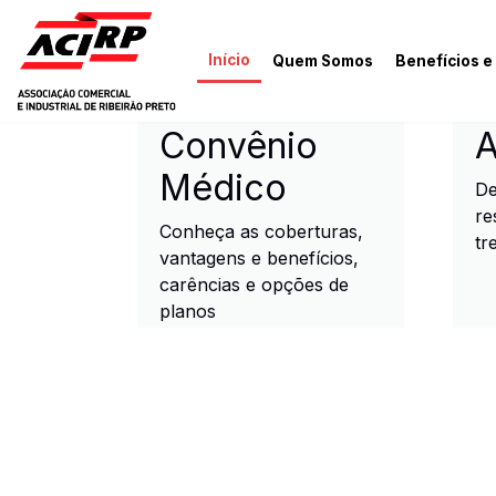
Pular para o conteúdo principal
Início
Quem Somos
Benefícios e
ACIRP - Associação Come
Convênio
A
Médico
De
re
Conheça as coberturas,
tr
vantagens e benefícios,
carências e opções de
planos