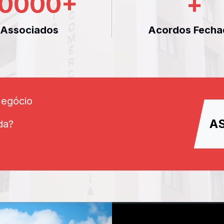
0000
+
+
Associados
Acordos Fecha
Negócio
A
da?