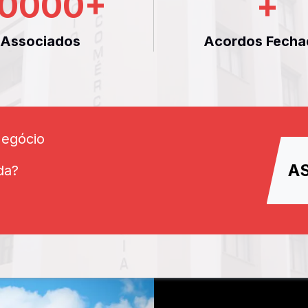
0000
+
+
Associados
Acordos Fecha
Negócio
A
da?