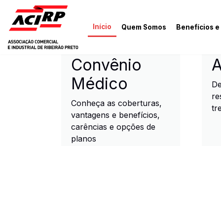
Pular para o conteúdo principal
Início
Quem Somos
Benefícios e
ACIRP - Associação Come
Convênio
A
Médico
De
re
Conheça as coberturas,
tr
vantagens e benefícios,
carências e opções de
planos