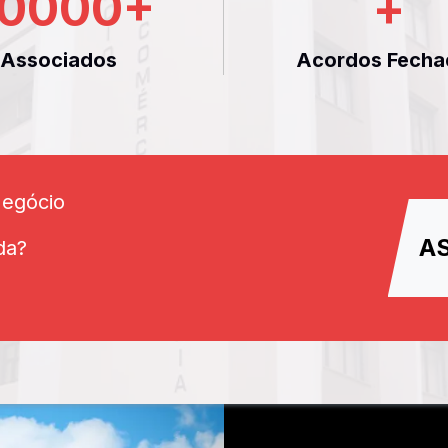
0000
+
+
Associados
Acordos Fecha
Negócio
A
da?