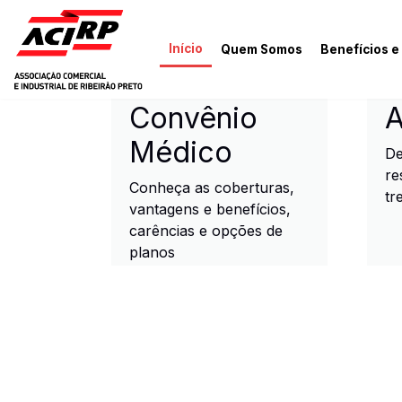
Pular para o conteúdo principal
Início
Quem Somos
Benefícios e
ACIRP - Associação Come
Convênio
A
Médico
De
re
Conheça as coberturas,
tr
vantagens e benefícios,
carências e opções de
planos