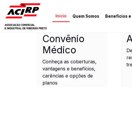
Pular para o conteúdo principal
Início
Quem Somos
Benefícios e
ACIRP - Associação Come
Convênio
A
Médico
De
re
Conheça as coberturas,
tr
vantagens e benefícios,
carências e opções de
planos