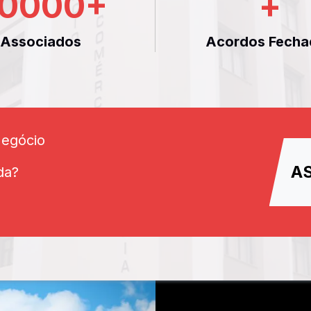
0000
+
+
Associados
Acordos Fecha
Negócio
A
da?