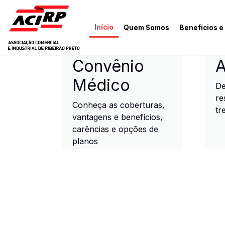
Pular para o conteúdo principal
Início
Quem Somos
Benefícios e
ACIRP - Associação Come
Convênio
A
Médico
De
re
Conheça as coberturas,
tr
vantagens e benefícios,
carências e opções de
planos