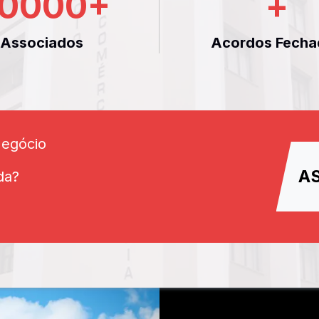
0000
+
+
Associados
Acordos Fecha
Negócio
A
da?