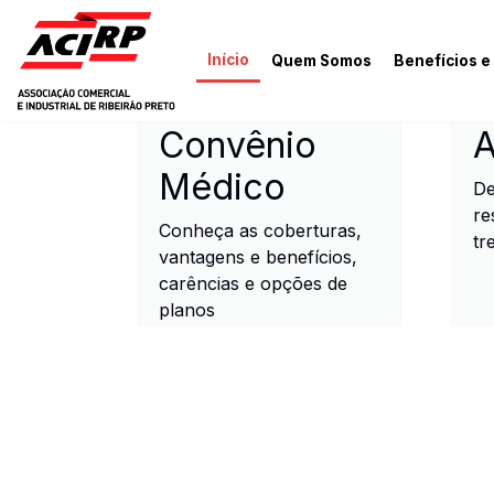
Pular para o conteúdo principal
Início
Quem Somos
Benefícios e
ACIRP - Associação Come
Convênio
A
Médico
De
re
Conheça as coberturas,
tr
vantagens e benefícios,
carências e opções de
planos