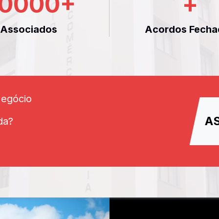
0000
+
+
Associados
Acordos Fecha
Negócio
A
da?