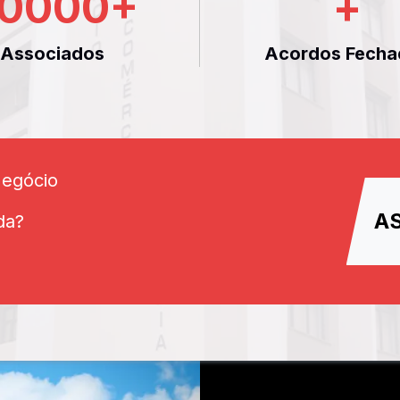
0000
+
+
Associados
Acordos Fecha
Negócio
A
da?