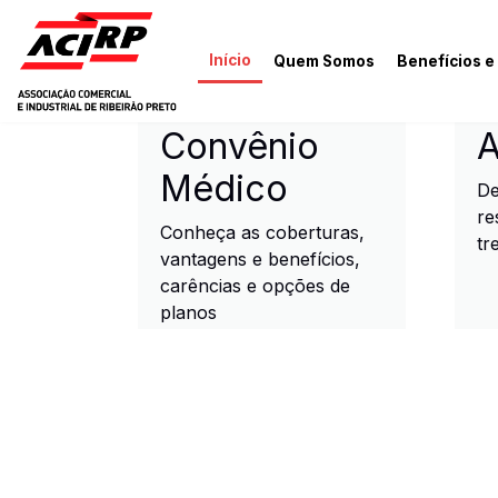
Pular para o conteúdo principal
Início
Quem Somos
Benefícios e
ACIRP - Associação Come
Convênio
A
Médico
De
re
Conheça as coberturas,
tr
vantagens e benefícios,
carências e opções de
planos