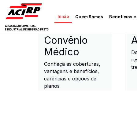
Pular para o conteúdo principal
Início
Quem Somos
Benefícios e
ACIRP - Associação Come
Convênio
A
Médico
De
re
Conheça as coberturas,
tr
vantagens e benefícios,
carências e opções de
planos