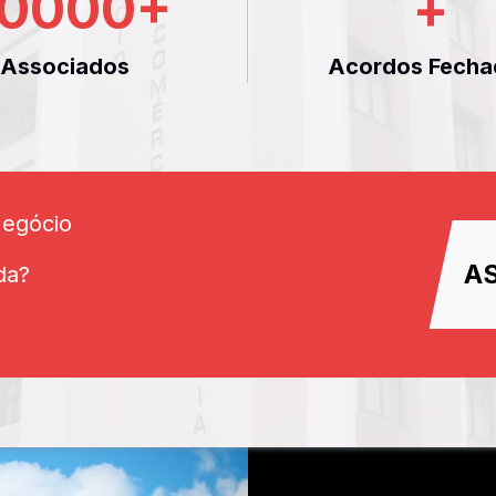
0000
+
+
Associados
Acordos Fecha
Negócio
A
da?