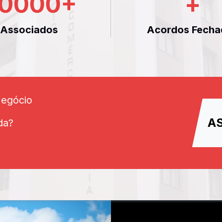
0000
+
+
Associados
Acordos Fecha
Negócio
A
da?