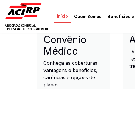
Pular para o conteúdo principal
Início
Quem Somos
Benefícios e
ACIRP - Associação Come
Convênio
A
Médico
De
re
Conheça as coberturas,
tr
vantagens e benefícios,
carências e opções de
planos