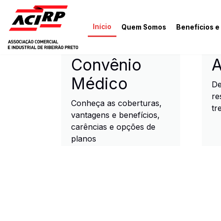
Pular para o conteúdo principal
Início
Quem Somos
Benefícios e
ACIRP - Associação Come
Convênio
A
Médico
De
re
Conheça as coberturas,
tr
vantagens e benefícios,
carências e opções de
planos