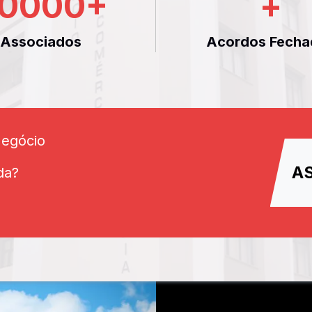
0000
+
+
Associados
Acordos Fecha
Negócio
A
da?