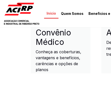
Pular para o conteúdo principal
Início
Quem Somos
Benefícios e
ACIRP - Associação Come
Convênio
A
Médico
De
re
Conheça as coberturas,
tr
vantagens e benefícios,
carências e opções de
planos