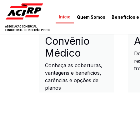
Pular para o conteúdo principal
Início
Quem Somos
Benefícios e
ACIRP - Associação Come
Convênio
A
Médico
De
re
Conheça as coberturas,
tr
vantagens e benefícios,
carências e opções de
planos