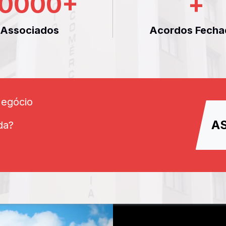
0000
+
+
Associados
Acordos Fecha
Negócio
A
da?