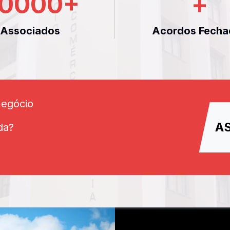
0000
+
+
Associados
Acordos Fecha
Negócio
A
da?