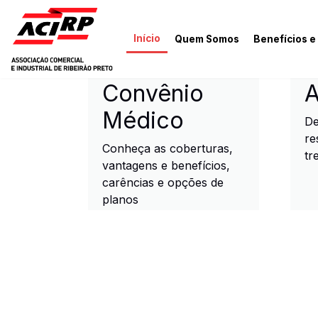
Pular para o conteúdo principal
Início
Quem Somos
Benefícios e
ACIRP - Associação Come
Convênio
A
Médico
De
re
Conheça as coberturas,
tr
vantagens e benefícios,
carências e opções de
planos