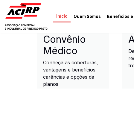
Pular para o conteúdo principal
Início
Quem Somos
Benefícios e
ACIRP - Associação Come
Convênio
A
Médico
De
re
Conheça as coberturas,
tr
vantagens e benefícios,
carências e opções de
planos