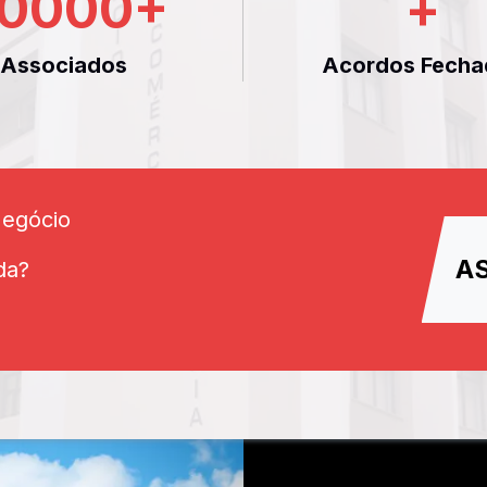
0000
+
+
Associados
Acordos Fecha
Negócio
A
da?