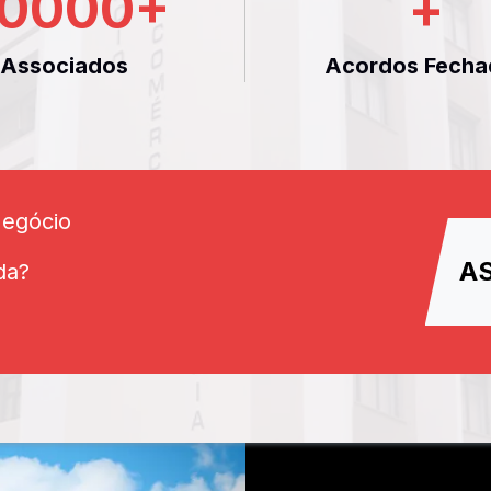
0000
+
+
Associados
Acordos Fecha
Negócio
A
da?