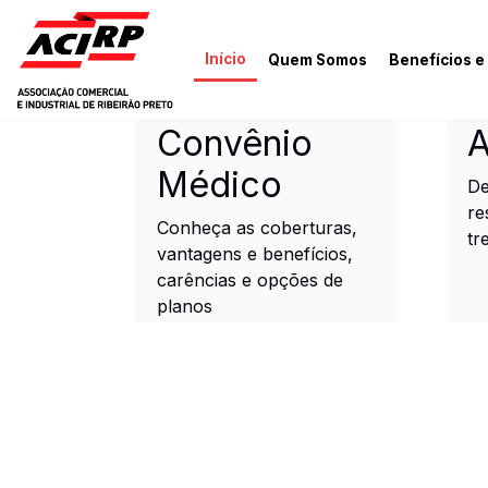
Pular para o conteúdo principal
Início
Quem Somos
Benefícios e
ACIRP - Associação Come
Convênio
A
Médico
De
re
Conheça as coberturas,
tr
vantagens e benefícios,
carências e opções de
planos