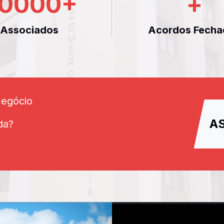
0000
+
+
Associados
Acordos Fecha
Negócio
A
da?