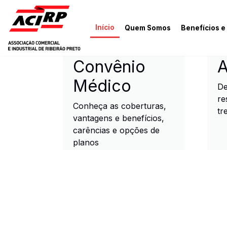
Pular para o conteúdo principal
Início
Quem Somos
Benefícios e
ACIRP - Associação Come
Convênio
A
Médico
De
re
Conheça as coberturas,
tr
vantagens e benefícios,
carências e opções de
planos