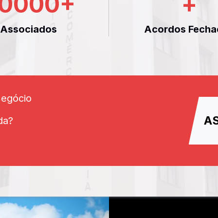
0000
+
+
Associados
Acordos Fecha
Negócio
A
da?