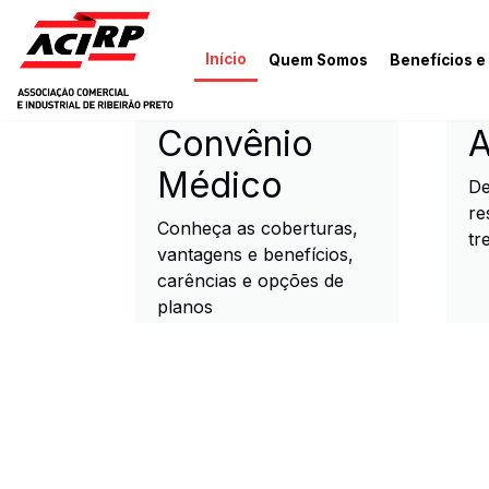
Pular para o conteúdo principal
Início
Quem Somos
Benefícios e
ACIRP - Associação Come
Convênio
A
Médico
De
re
Conheça as coberturas,
tr
vantagens e benefícios,
carências e opções de
planos