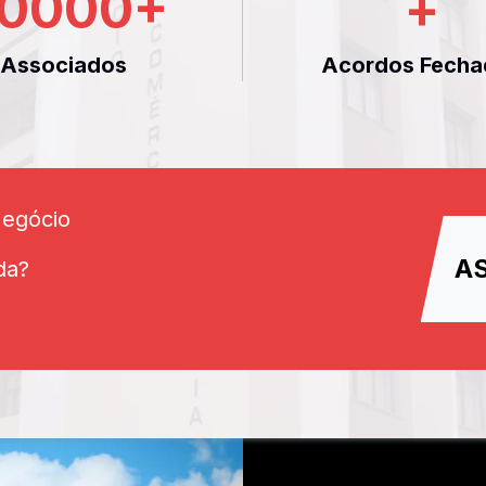
0000
+
+
Associados
Acordos Fecha
Negócio
A
da?