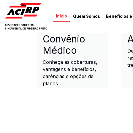
Pular para o conteúdo principal
Início
Quem Somos
Benefícios e
ACIRP - Associação Come
Convênio
A
Médico
De
re
Conheça as coberturas,
tr
vantagens e benefícios,
carências e opções de
planos