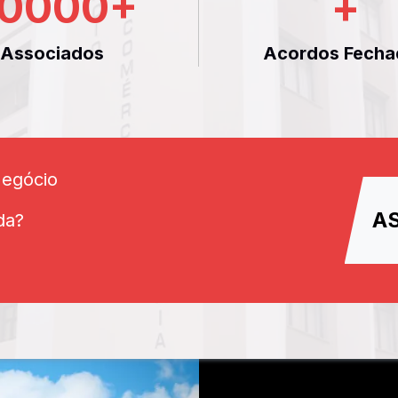
0000
+
+
Associados
Acordos Fecha
Negócio
A
da?