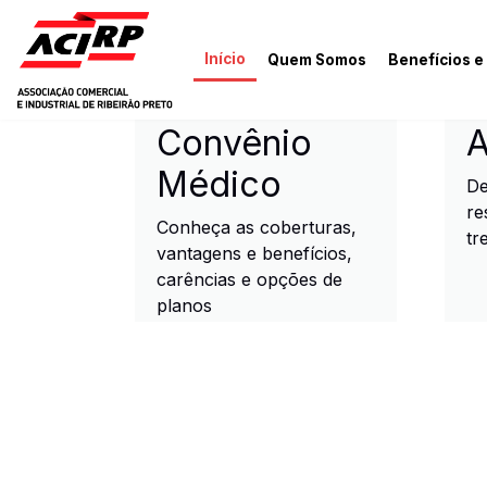
Pular para o conteúdo principal
Início
Quem Somos
Benefícios e
ACIRP - Associação Come
Convênio
A
Médico
De
re
Conheça as coberturas,
tr
vantagens e benefícios,
carências e opções de
planos