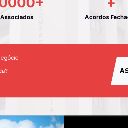
0000
+
+
Associados
Acordos Fecha
Negócio
A
da?