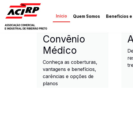
Pular para o conteúdo principal
Início
Quem Somos
Benefícios e
ACIRP - Associação Come
Convênio
A
Médico
De
re
Conheça as coberturas,
tr
vantagens e benefícios,
carências e opções de
planos