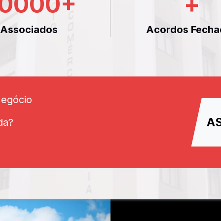
0000
+
+
Associados
Acordos Fecha
Negócio
A
da?