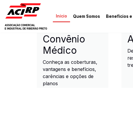
Pular para o conteúdo principal
Início
Quem Somos
Benefícios e
ACIRP - Associação Come
Convênio
A
Médico
De
re
Conheça as coberturas,
tr
vantagens e benefícios,
carências e opções de
planos