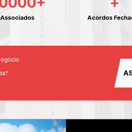
0000
+
+
Associados
Acordos Fecha
Negócio
A
da?