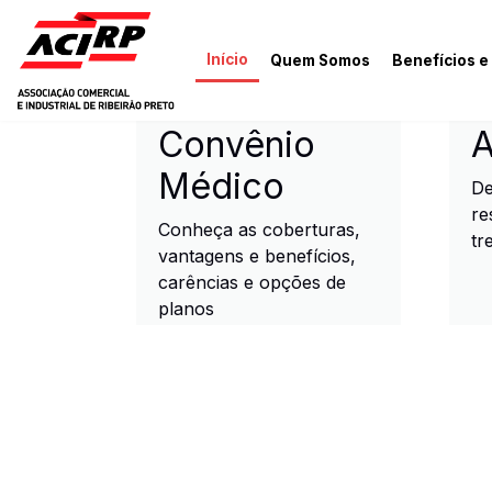
Pular para o conteúdo principal
Início
Quem Somos
Benefícios e
ACIRP - Associação Come
Convênio
A
Médico
De
re
Conheça as coberturas,
tr
vantagens e benefícios,
carências e opções de
planos