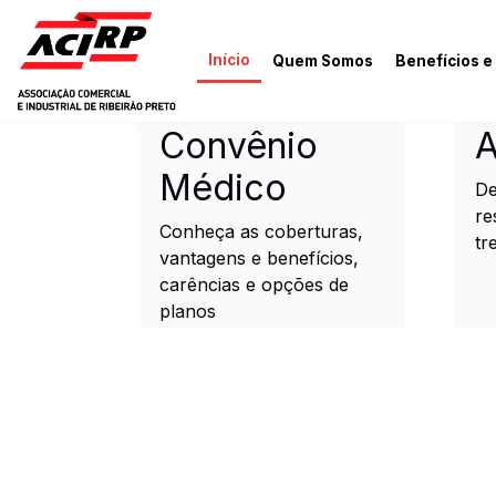
Pular para o conteúdo principal
Início
Quem Somos
Benefícios e
ACIRP - Associação Come
Convênio
A
Médico
De
re
Conheça as coberturas,
tr
vantagens e benefícios,
carências e opções de
planos