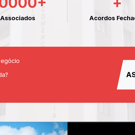
0000
+
+
Associados
Acordos Fecha
Negócio
A
da?