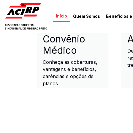
Pular para o conteúdo principal
Início
Quem Somos
Benefícios e
ACIRP - Associação Come
Convênio
A
Médico
De
re
Conheça as coberturas,
tr
vantagens e benefícios,
carências e opções de
planos