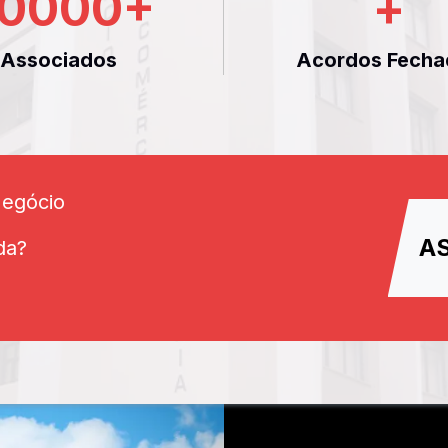
0000
+
+
Associados
Acordos Fecha
Negócio
A
da?