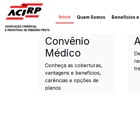
Pular para o conteúdo principal
Início
Quem Somos
Benefícios e
ACIRP - Associação Come
Convênio
A
Médico
De
re
Conheça as coberturas,
tr
vantagens e benefícios,
carências e opções de
planos