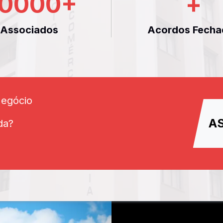
0000
+
+
Associados
Acordos Fecha
Negócio
A
da?