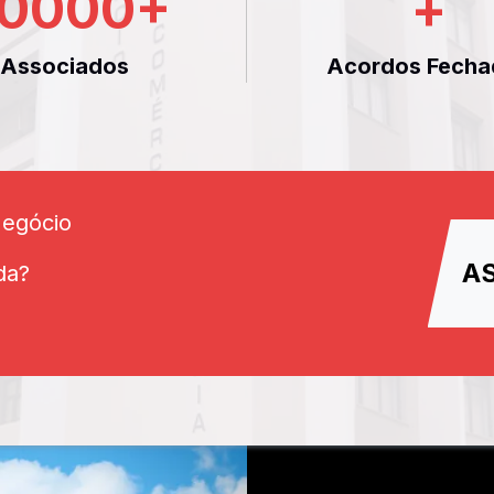
0000
+
+
Associados
Acordos Fecha
Negócio
A
da?