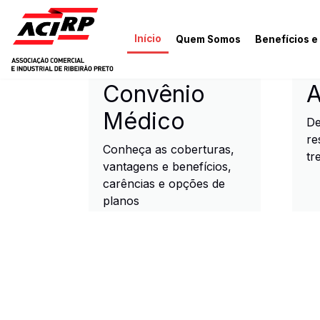
Pular para o conteúdo principal
Início
Quem Somos
Benefícios e
ACIRP - Associação Come
Convênio
A
Médico
De
re
Conheça as coberturas,
tr
vantagens e benefícios,
carências e opções de
planos