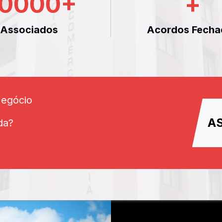
0000
+
+
Associados
Acordos Fecha
Negócio
A
da?