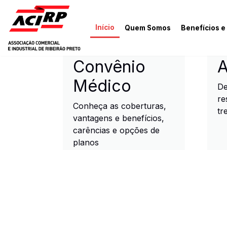
Pular para o conteúdo principal
Início
Quem Somos
Benefícios e
ACIRP - Associação Come
Convênio
A
Médico
De
re
Conheça as coberturas,
tr
vantagens e benefícios,
carências e opções de
planos